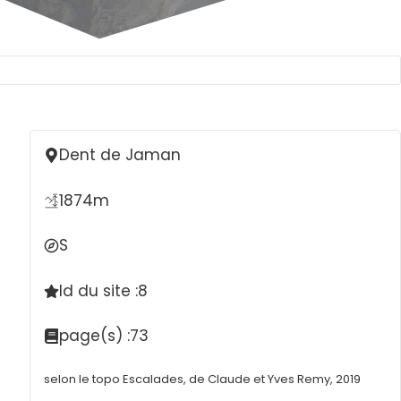
Dent de Jaman
1874
m
S
Id du site :
8
page(s) :
73
selon le topo Escalades, de Claude et Yves Remy, 2019