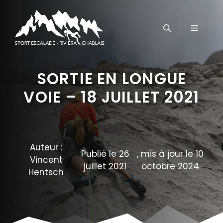
Aller
au
MENU
contenu
SORTIE EN LONGUE
VOIE – 18 JUILLET 2021
Auteur :
Publié le 26
, mis à jour le 10
Vincent
juillet 2021
octobre 2024
Hentsch